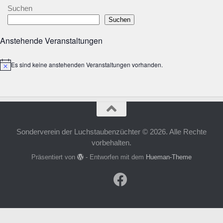
Suchen
Suchen
Anstehende Veranstaltungen
Es sind keine anstehenden Veranstaltungen vorhanden.
Hinweis
Sonderverein der Luchstaubenzüchter © 2026. Alle Rechte
vorbehalten.
Präsentiert von
- Entworfen mit dem
Hueman-Theme