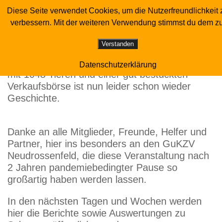
Diese Seite verwendet Cookies, um die Nutzerfreundlichkeit 
Sonderverein der Luchstaubenzüchter
Zum Inhalt springen
verbessern. Mit der weiteren Verwendung stimmst du dem zu
56. HSS NEUDROSSENFELD
Verstanden
Die 56. Hauptsonderschau der Luchstauben
Datenschutzerklärung
mit 1048 Tieren und einer gut bestückten
Verkaufsbörse ist nun leider schon wieder
Geschichte.
Danke an alle Mitglieder, Freunde, Helfer und
Partner, hier ins besonders an den GuKZV
Neudrossenfeld, die diese Veranstaltung nach
2 Jahren pandemiebedingter Pause so
großartig haben werden lassen.
In den nächsten Tagen und Wochen werden
hier die Berichte sowie Auswertungen zu