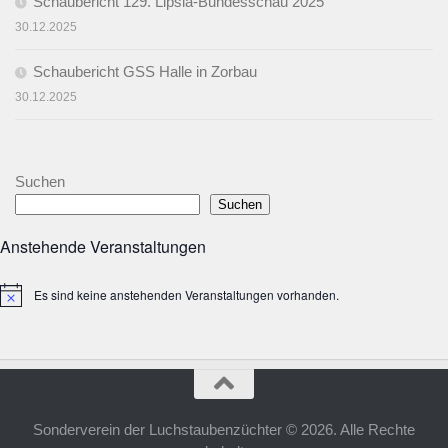
Schaubericht 129. Lipsia-Bundesschau 2025
30.12.2025
Schaubericht GSS Halle in Zorbau
30.12.2025
Suchen
Suchen
Anstehende Veranstaltungen
Es sind keine anstehenden Veranstaltungen vorhanden.
Hinweis
Sonderverein der Luchstaubenzüchter © 2026. Alle Rechte