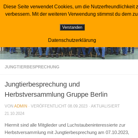
Diese Seite verwendet Cookies, um die Nutzerfreundlichkeit 
Sonderverein der Luchstaubenzüchter
Zum Inhalt springen
verbessern. Mit der weiteren Verwendung stimmst du dem zu
Verstanden
Datenschutzerklärung
JUNGTIERBESPRECHUNG
Jungtierbesprechung und
Herbstversammlung Gruppe Berlin
VON
ADMIN
· VERÖFFENTLICHT
08.09.2023
· AKTUALISIERT
21.10.2024
Hiermit sind alle Mitglieder und Luchstaubeninteressierte zur
Herbstversammlung mit Jungtierbesprechung am 07.10.2023,