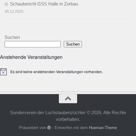
Schaubericht GSS Halle in Zorbau
30.12.2025
Suchen
Suchen
Anstehende Veranstaltungen
Es sind keine anstehenden Veranstaltungen vorhanden.
Hinweis
Sonderverein der Luchstaubenzüchter © 2026. Alle Rechte
vorbehalten.
Präsentiert von
- Entworfen mit dem
Hueman-Theme