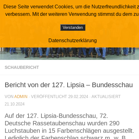
Diese Seite verwendet Cookies, um die Nutzerfreundlichkeit 
Sonderverein der Luchstaubenzüchter
Zum Inhalt springen
verbessern. Mit der weiteren Verwendung stimmst du dem zu
Verstanden
Datenschutzerklärung
SCHAUBERICHT
Bericht von der 127. Lipsia – Bundesschau
VON
ADMIN
· VERÖFFENTLICHT
29.02.2024
· AKTUALISIERT
21.10.2024
Auf der 127. Lipsia-Bundesschau, 72.
Deutsche Rassetaubenschau wurden 290
Luchstauben in 15 Farbenschlägen ausgestellt.
Lediglich der Farbenschlag schwarz m. w. B