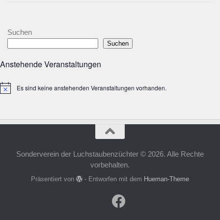
Suchen
Suchen
Anstehende Veranstaltungen
Es sind keine anstehenden Veranstaltungen vorhanden.
Hinweis
Sonderverein der Luchstaubenzüchter © 2026. Alle Rechte
vorbehalten.
Präsentiert von
- Entworfen mit dem
Hueman-Theme