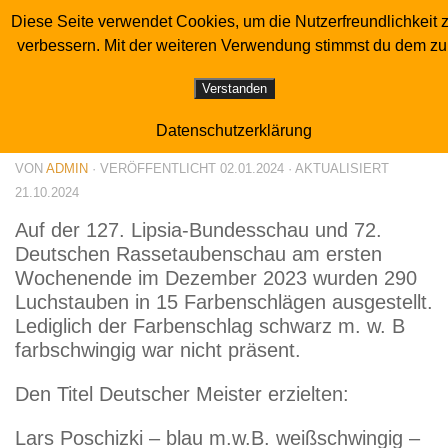
Diese Seite verwendet Cookies, um die Nutzerfreundlichkeit 
Sonderverein der Luchstaubenzüchter
Zum Inhalt springen
verbessern. Mit der weiteren Verwendung stimmst du dem zu
SCHAUBERICHT
Verstanden
Lipsia 2023 – Deutsche Meister
Datenschutzerklärung
VON
ADMIN
· VERÖFFENTLICHT
02.01.2024
· AKTUALISIERT
21.10.2024
Auf der 127. Lipsia-Bundesschau und 72.
Deutschen Rassetaubenschau am ersten
Wochenende im Dezember 2023 wurden 290
Luchstauben in 15 Farbenschlägen ausgestellt.
Lediglich der Farbenschlag schwarz m. w. B
farbschwingig war nicht präsent.
Den Titel Deutscher Meister erzielten:
Lars Poschizki – blau m.w.B. weißschwingig –