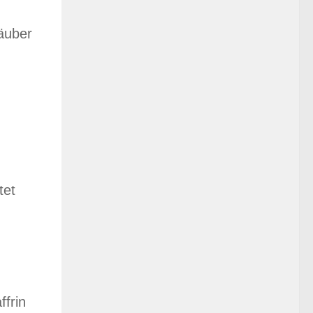
äuber
tet
ffrin