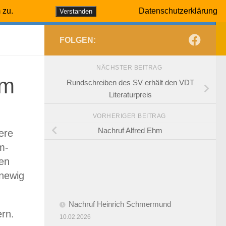
 zu.
Datenschutzerklärung
Verstanden
 1906
FOLGEN:
NÄCHSTER BEITRAG
mm
Rundschreiben des SV erhält den VDT
Literaturpreis
VORHERIGER BEITRAG
Nachruf Alfred Ehm
ere
m-
en
nnewig
Nachruf Heinrich Schmermund
rn.
10.02.2026