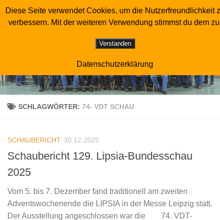
Diese Seite verwendet Cookies, um die Nutzerfreundlichkeit 
Sonderverein der Luchstaubenzüchter
Zum Inhalt springen
verbessern. Mit der weiteren Verwendung stimmst du dem zu
Verstanden
Datenschutzerklärung
SCHLAGWÖRTER:
74- VDT SCHAU
SCHAUBERICHT
30.12.2025
Schaubericht 129. Lipsia-Bundesschau
2025
Vom 5. bis 7. Dezember fand traditionell am zweiten
Adventswochenende die LIPSIA in der Messe Leipzig statt.
Der Ausstellung angeschlossen war die 74. VDT-