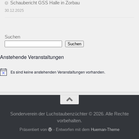
Schaubericht GSS Halle in Zorbau
30.12.2025
Suchen
Suchen
Anstehende Veranstaltungen
Es sind keine anstehenden Veranstaltungen vorhanden.
Hinweis
Sonderverein der Luchstaubenzüchter © 2026. Alle Rechte
vorbehalten.
Präsentiert von
- Entworfen mit dem
Hueman-Theme