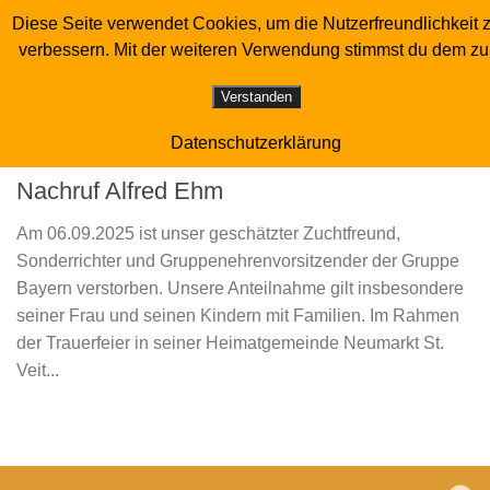
Diese Seite verwendet Cookies, um die Nutzerfreundlichkeit 
Sonderverein der Luchstaubenzüchter
Zum Inhalt springen
verbessern. Mit der weiteren Verwendung stimmst du dem zu
SCHLAGWÖRTER:
ALFRED EHM
Verstanden
Datenschutzerklärung
NACHRUF
20.10.2025
Nachruf Alfred Ehm
Am 06.09.2025 ist unser geschätzter Zuchtfreund,
Sonderrichter und Gruppenehrenvorsitzender der Gruppe
Bayern verstorben. Unsere Anteilnahme gilt insbesondere
seiner Frau und seinen Kindern mit Familien. Im Rahmen
der Trauerfeier in seiner Heimatgemeinde Neumarkt St.
Veit...