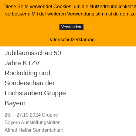
Diese Seite verwendet Cookies, um die Nutzerfreundlichkeit 
Sonderverein der Luchstaubenzüchter
Zum Inhalt springen
verbessern. Mit der weiteren Verwendung stimmst du dem zu
SCHLAGWÖRTER:
GRUPPE BAYERN
Verstanden
Datenschutzerklärung
21.10.2024
Jubiläumsschau 50
Jahre KTZV
Rockolding und
Sonderschau der
Luchstauben Gruppe
Bayern
26. – 27.10.2024 Gruppe
Bayern Ausstellungsleiter:
Alfred Helfer Sonderrichter: