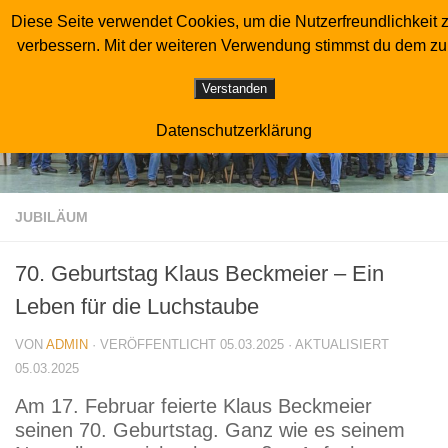
Diese Seite verwendet Cookies, um die Nutzerfreundlichkeit 
Sonderverein der Luchstaubenzüchter
Zum Inhalt springen
verbessern. Mit der weiteren Verwendung stimmst du dem zu
Verstanden
Datenschutzerklärung
JUBILÄUM
70. Geburtstag Klaus Beckmeier – Ein
Leben für die Luchstaube
VON
ADMIN
· VERÖFFENTLICHT
05.03.2025
· AKTUALISIERT
05.03.2025
Am 17. Februar feierte Klaus Beckmeier
seinen 70. Geburtstag. Ganz wie es seinem