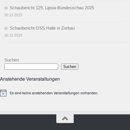
Schaubericht 129. Lipsia-Bundesschau 2025
30.12.2025
Schaubericht GSS Halle in Zorbau
30.12.2025
Suchen
Suchen
Anstehende Veranstaltungen
Es sind keine anstehenden Veranstaltungen vorhanden.
Hinweis