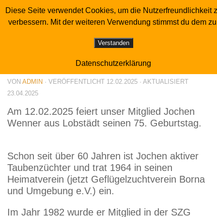
Diese Seite verwendet Cookies, um die Nutzerfreundlichkeit 
Sonderverein der Luchstaubenzüchter
Zum Inhalt springen
verbessern. Mit der weiteren Verwendung stimmst du dem zu
JUBILÄUM
Verstanden
75. Geburtstag Jochen Wenner
Datenschutzerklärung
VON
ADMIN
· VERÖFFENTLICHT
12.02.2025
· AKTUALISIERT
23.04.2025
Am 12.02.2025 feiert unser Mitglied Jochen
Wenner aus Lobstädt seinen 75. Geburtstag.
Schon seit über 60 Jahren ist Jochen aktiver
Taubenzüchter und trat 1964 in seinen
Heimatverein (jetzt Geflügelzuchtverein Borna
und Umgebung e.V.) ein.
Im Jahr 1982 wurde er Mitglied in der SZG