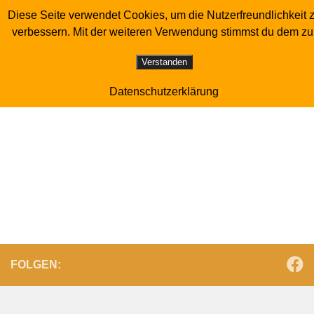
Diese Seite verwendet Cookies, um die Nutzerfreundlichkeit 
Sonderverein der Luchstaubenzüchter
Zum Inhalt springen
verbessern. Mit der weiteren Verwendung stimmst du dem zu
BENUTZER
Verstanden
Datenschutzerklärung
admin
Über
Beiträge
Kommentare
FOLGEN: